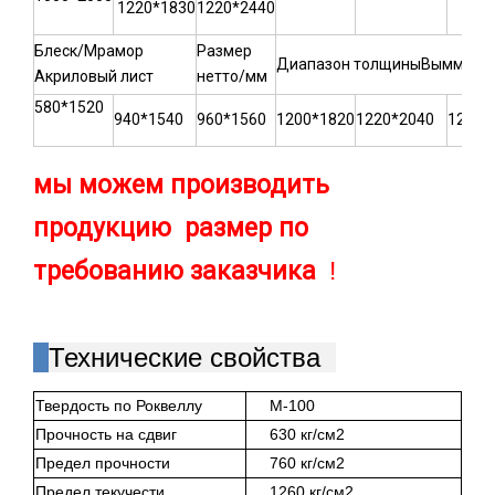
1220*1830
1220*2440
Блеск/Мрамор
Размер
Диапазон толщиныВымм: 2,3
Акриловый лист
нетто/мм
580*1520
940*1540
960*1560
1200*1820
1220*2040
1220*
мы можем производить
продукцию размер по
требованию заказчика
!
Технические свойства
Твердость по Роквеллу
М-100
Прочность на сдвиг
630 кг/см2
Предел прочности
760 кг/см2
Предел текучести
1260 кг/см2