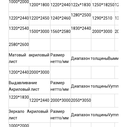
1000*2000
1200*1800
1220*2440
122x*1830
1250*18250
1270*
1280*2500
1220*2440
1220*2450
1240*2460
1290*2510
1300*
1320*2540
1830*2440
1500*3000
1560*2580
2000*3000
2050*
2580*2600
Матовый акриловый
Размер
Диапазон толщиныВымм: 2,2
лист
нетто/мм
1200*2440
2000*3000
Выдавливание
Размер
Диапазон толщиныVymm: 0,8
Акриловый лист
нетто/мм
1220*1830
1220*2440
2000*3000
2050*3050
Зеркало Акриловый
Размер
Диапазон толщиныVymm: 0,8
лист
нетто/мм
1000*2000