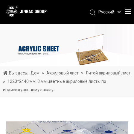
Pусский
Português
Español
العربية
简体中文
English
Вы здесь:
Дом
»
Акриловый лист
»
Литой акриловый лист
»
1220*2440 мм, 3 мм цветные акриловые листы по
индивидуальному заказу