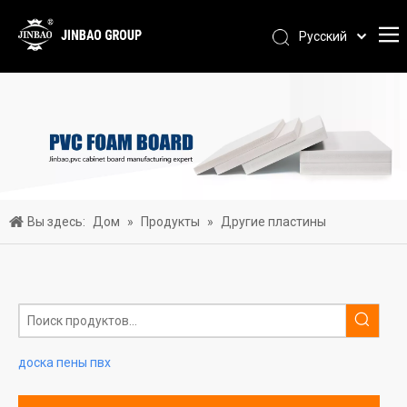
Pусский
Português
Español
العربية
简体中文
English
Вы здесь:
Дом
»
Продукты
»
Другие пластины
доска пены пвх